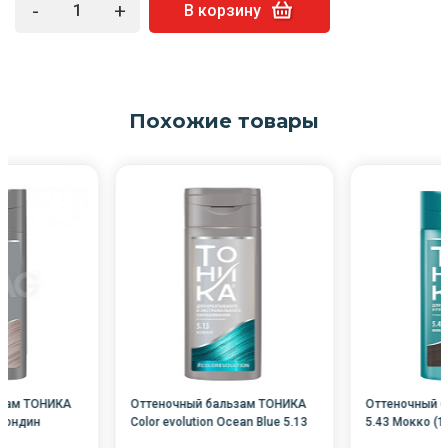
-
+
В корзину
Похожие товары
ьзам ТОНИКА
Оттеночный бальзам ТОНИКА
Оттеночный 
блондин
Color evolution Ocean Blue 5.13
5.43 Мокко (1
(150мл)