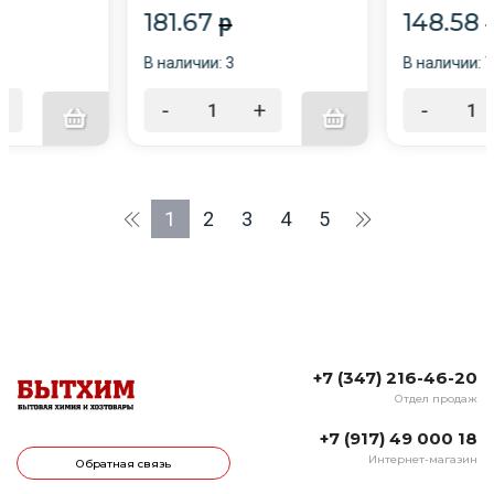
181.67
148.58
p
В наличии: 3
В наличии: 7
+
-
+
-
1
2
3
4
5
+7 (347) 216-46-20
Отдел продаж
+7 (917) 49 000 18
Интернет-магазин
Обратная связь