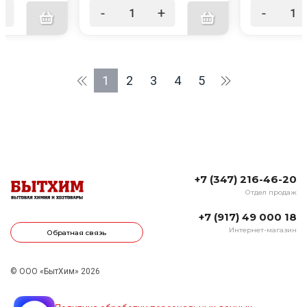
+
-
+
-
1
2
3
4
5
+7 (347) 216-46-20
Отдел продаж
+7 (917) 49 000 18
Интернет-магазин
Обратная связь
© ООО «БытХим» 2026