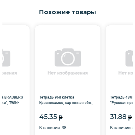
Похожие товары
тка BRAUBERG
Тетрадь 96л клетка
Тетрадь 48л 
зки", TWIN-
Краснокамск, картонная обл.,
"Русская при
/10/
офсет №1, Т-06
лак, микс в с
100%) /5/
45.35
31.88
p
p
В наличии: 38
В наличии: 