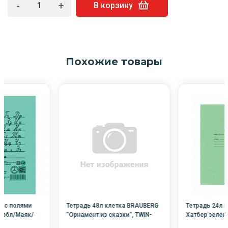
-
+
В корзину
Похожие товары
я с полями
Тетрадь 48л клетка BRAUBERG
Тетрадь 24л 
 обл/Маяк/
"Орнамент из сказки", TWIN-
Хатбер зелена
0/
лак, (Белизна %) /10/