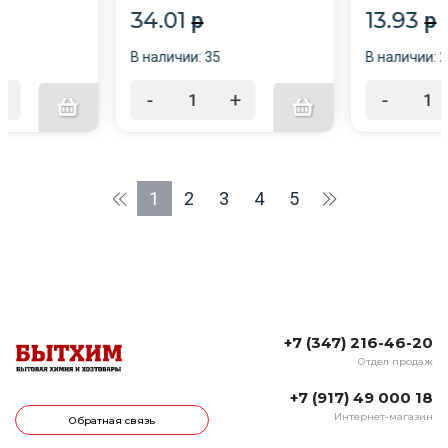
34.01
13.93
p
p
В наличии: 35
В наличии: 
+
-
+
-
1
2
3
4
5
+7 (347) 216-46-20
Отдел продаж
+7 (917) 49 000 18
Интернет-магазин
Обратная связь