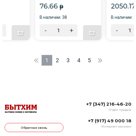
76.66
2050.1
p
В наличии: 38
В наличии: 1
+
-
+
-
1
2
3
4
5
+7 (347) 216-46-20
Отдел продаж
+7 (917) 49 000 18
Интернет-магазин
Обратная связь