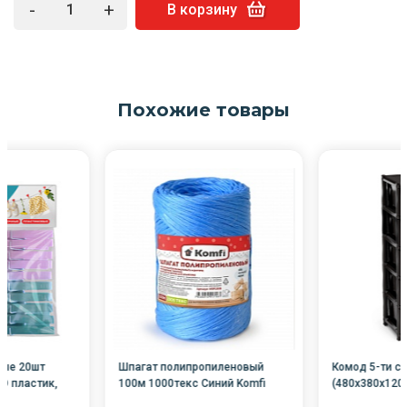
-
+
В корзину
Похожие товары
вые 20шт
Шпагат полипропиленовый
Комод 5-ти с
D пластик,
100м 1000текс Синий Komfi
(480х380х120
0/
/60/
Октяб-й