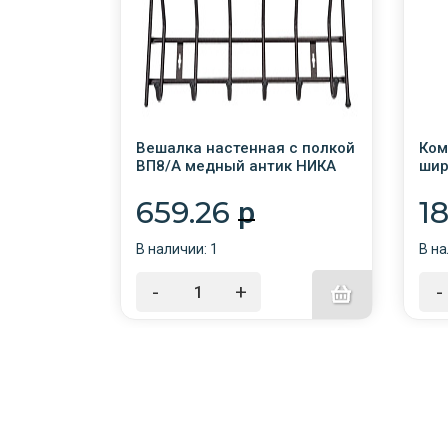
тский
Вешалка настенная с полкой
Ком
 синий ПВХ
ВП8/А медный антик НИКА
шир
нопках)
800*238*268мм, 8крючков
(56
Аль
659.26
1
p
В наличии: 1
В на
-
+
-