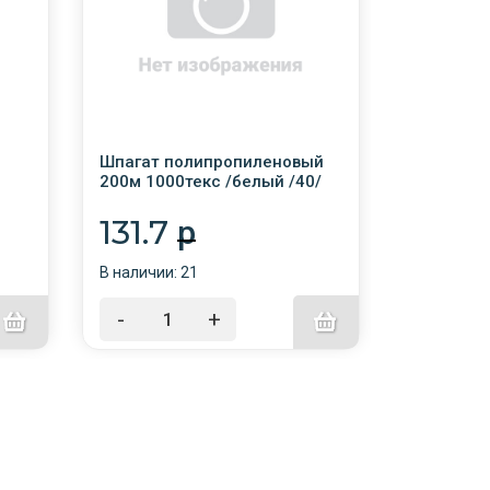
Шпагат полипропиленовый
Шпагат п
200м 1000текс /белый /40/
100м 1000
komfi
/60/
131.7
76.6
p
В наличии: 21
В наличии:
-
+
-