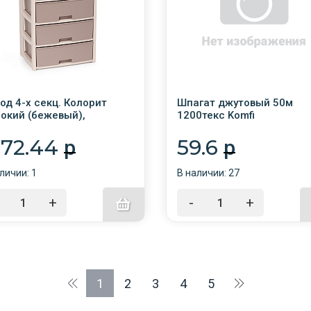
од 4-х секц. Колорит
Шпагат джутовый 50м
окий (бежевый),
1200текс Komfi
0*390*810мм) /1/М8759/
тернатива
872.44
59.6
p
p
личии: 1
В наличии: 27
+
-
+
1
2
3
4
5