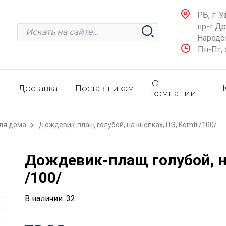
РБ, г. У
пр-т Д
Народов
Пн-Пт, 
О
и
Доставка
Поставщикам
компании
ля дома
Дождевик-плащ голубой, на кнопках, ПЭ, Komfi /100/
Дождевик-плащ голубой, на
/100/
В наличии: 32