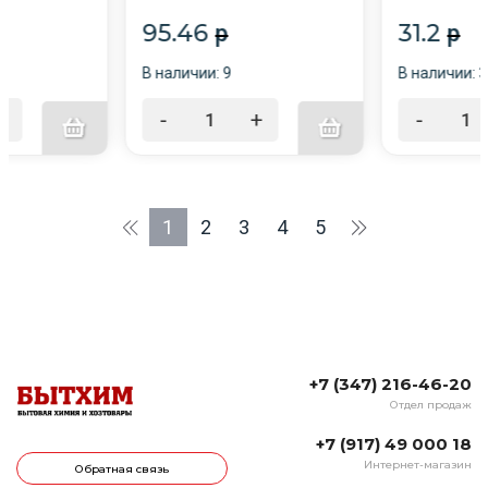
95.46
31.2
p
p
В наличии: 9
В наличии: 3
+
-
+
-
1
2
3
4
5
+7 (347) 216-46-20
Отдел продаж
+7 (917) 49 000 18
Интернет-магазин
Обратная связь