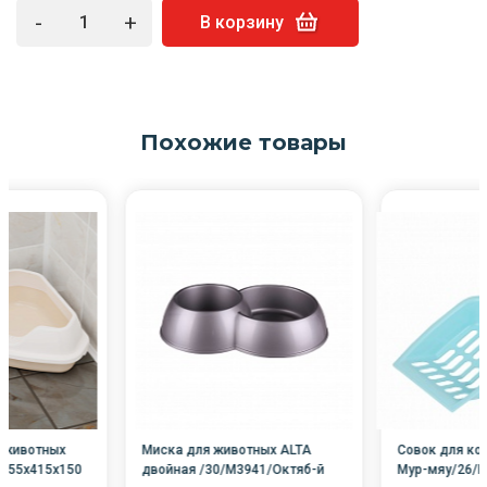
-
+
В корзину
Похожие товары
я животных
Миска для животных ALTA
Совок для ко
 555х415х150
двойная /30/М3941/Октяб-й
Мур-мяу/26/