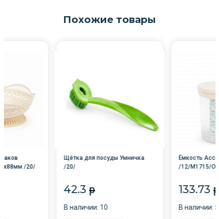
Похожие товары
злаков
Щётка для посуды Умничка
Ёмкость Ассор
3х88мм /20/
/20/
/12/М1715/Ок
42.3
133.73
p
p
В наличии: 10
В наличии: 5