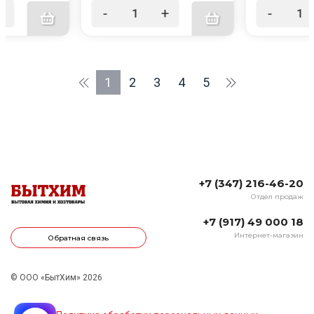
+
-
+
-
1
2
3
4
5
+7 (347) 216-46-20
Отдел продаж
+7 (917) 49 000 18
Интернет-магазин
Обратная связь
© ООО «БытХим» 2026