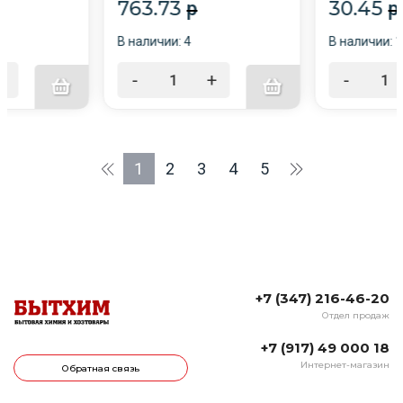
763.73
30.45
p
p
В наличии: 4
В наличии: 
+
-
+
-
1
2
3
4
5
+7 (347) 216-46-20
Отдел продаж
+7 (917) 49 000 18
Интернет-магазин
Обратная связь