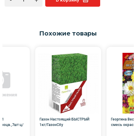
Похожие товары
F1
Газон Настоящий БЫСТРЫЙ
Георгина Весе
ноцв.,7шт ц/
1кг/ГазонCity
смесь окрасок