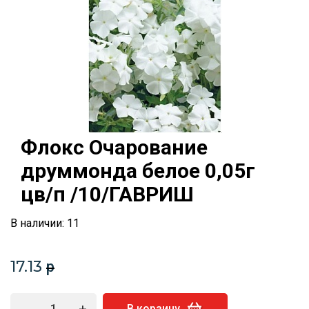
Флокс Очарование
друммонда белое 0,05г
цв/п /10/ГАВРИШ
В наличии: 11
17.13
p
-
+
В корзину