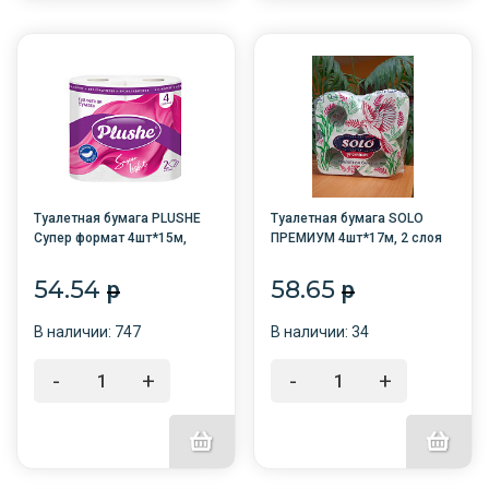
Туалетная бумага PLUSHE
Туалетная бумага SOLO
Супер формат 4шт*15м,
ПРЕМИУМ 4шт*17м, 2 слоя
2сл., белая /12/
/12/
54.54
58.65
p
p
В наличии: 747
В наличии: 34
-
+
-
+