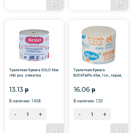
Туалетная бумага SOLO 56м
Туалетная бумага
/48/ роз. этикетка
БОГАТЫРЬ 65м, 1сл., серая,
без втулки /30/2068
13.13
16.06
p
p
В наличии: 1458
В наличии: 120
-
+
-
+