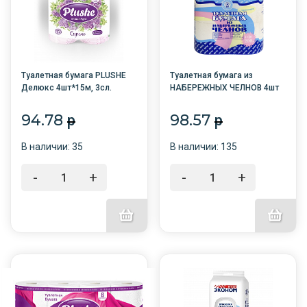
Туалетная бумага PLUSHE
Туалетная бумага из
Делюкс 4шт*15м, 3сл.
НАБЕРЕЖНЫХ ЧЕЛНОВ 4шт
Сирень /12/
(со втулкой) /12/цена за
пачку/
94.78
98.57
p
p
В наличии: 35
В наличии: 135
-
+
-
+