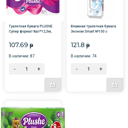
Туалетная бумага PLUSHE
Влажная туалетная бумага
Супер формат 8шт*12,5м,
Эконом Smart №150 с
2сл. БЕЛАЯ /8/
клапаном /24/
107.69
121.8
p
p
В наличии: 87
В наличии: 74
-
+
-
+