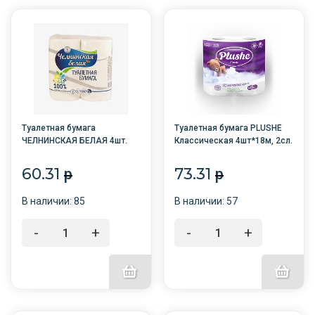
Туалетная бумага
Туалетная бумага PLUSHE
ЧЕЛНИНСКАЯ БЕЛАЯ 4шт.
Классическая 4шт*18м, 2сл.
(со втулкой) /12/
БЕЛАЯ /12/
Набережные челны/
60.31
73.31
p
p
В наличии: 85
В наличии: 57
-
+
-
+