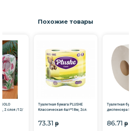
Похожие товары
а SOLO
Туалетная бумага PLUSHE
Туалетная бу
, 2 слоя /12/
Классическая 4шт*18м, 2сл.
диспенсера 
РОМАШКА /12/
ЧЕЛНЫ /12/
73.31
86.71
p
p