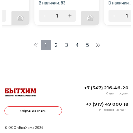
В наличии: 83
В наличии: 
+
-
+
-
1
2
3
4
5
+7 (347) 216-46-20
Отдел продаж
+7 (917) 49 000 18
Интернет-магазин
Обратная связь
© ООО «БытХим» 2026