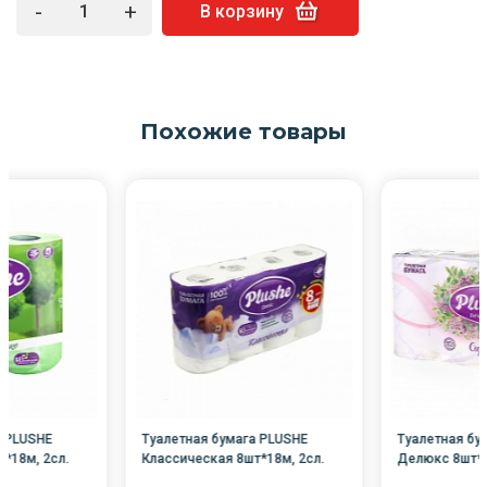
-
+
В корзину
Похожие товары
а PLUSHE
Туалетная бумага PLUSHE
Туалетная бу
*18м, 2сл.
Классическая 8шт*18м, 2сл.
Делюкс 8шт*1
/12/
БЕЛАЯ /8/
/8/