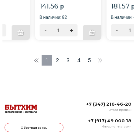
141.56
181.57
p
p
В наличии: 82
В наличии: 
+
-
+
-
1
2
3
4
5
+7 (347) 216-46-20
Отдел продаж
+7 (917) 49 000 18
Интернет-магазин
Обратная связь