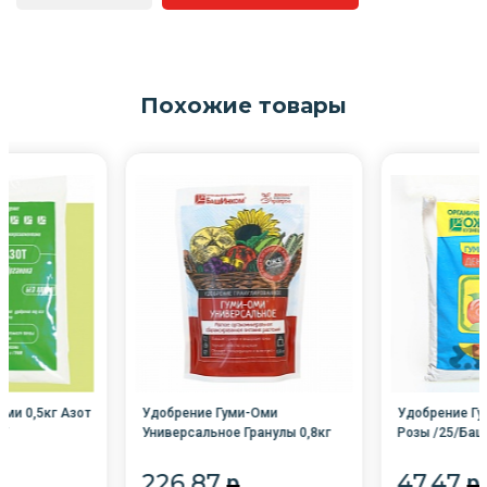
Похожие товары
ми 0,5кг Азот
Удобрение Гуми-Оми
Удобрение Гу
К/
Универсальное Гранулы 0,8кг
Розы /25/Ба
одородие
/12/
226.87
47.47
p
p