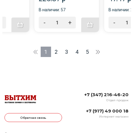
В наличии: 57
В наличии: 
+
-
+
-
1
2
3
4
5
+7 (347) 216-46-20
Отдел продаж
+7 (917) 49 000 18
Интернет-магазин
Обратная связь