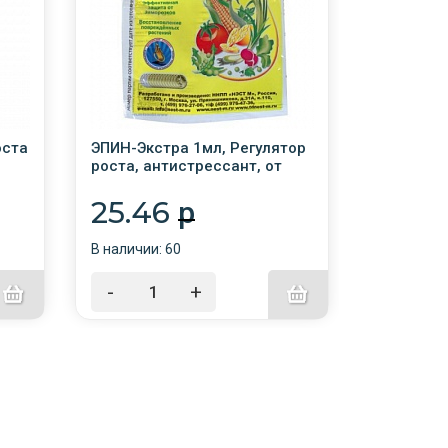
оста
ЭПИН-Экстра 1мл, Регулятор
Крепень 1
роста, антистрессант, от
рассады)
заморозков НестМ /500/
роста, п
ампула
25.46
10.9
p
В наличии: 60
В наличии:
-
+
-