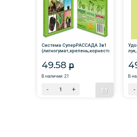
 Садовые
Система СуперРАССАДА 3в1
Удо
м
(лигногумат,крепень,корнестим
лук
/48/ВХ для ускор разв
рассады
49.58
4
p
В наличии: 21
В на
-
+
-