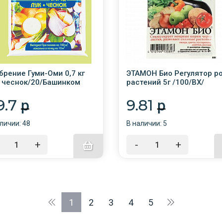
брение Гуми-Оми 0,7 кг
ЭТАМОН Био Регулятор р
, чеснок/20/Башинком
растений 5г /100/ВХ/
9.7
9.81
p
p
личии: 48
В наличии: 5
+
-
+
1
2
3
4
5