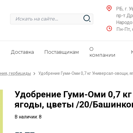
РБ, г. У
пр-т Д
Народов
Пн-Пт, 
О
и
Доставка
Поставщикам
компании
ния, гербициды
Удобрение Гуми-Оми 0,7 кг Универсал-овощи, 
Удобрение Гуми-Оми 0,7 к
ягоды, цветы /20/Башинк
В наличии: 8