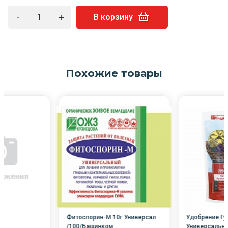
-
+
В корзину
Похожие товары
Фитоспорин-М 10г Универсал
Удобрение Г
/100/Башинком
Универсально