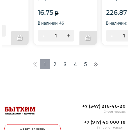
/12/
16.75
226.87
p
В наличии: 46
В наличии: 
+
-
+
-
1
2
3
4
5
+7 (347) 216-46-20
Отдел продаж
+7 (917) 49 000 18
Интернет-магазин
Обратная связь