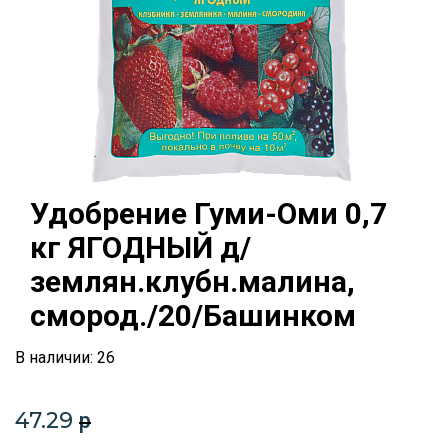
Удобрение Гуми-Оми 0,7
кг ЯГОДНЫЙ д/
землян.клубн.малина,
смород./20/Башинком
В наличии: 26
47.29
p