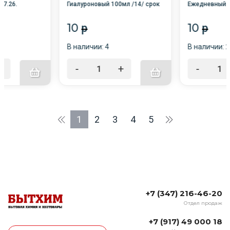
07.26.
Гиалуроновый 100мл /14/ срок
Ежедневный у
10
10
p
p
В наличии: 4
В наличии: 2
+
-
+
-
1
2
3
4
5
+7 (347) 216-46-20
Отдел продаж
+7 (917) 49 000 18