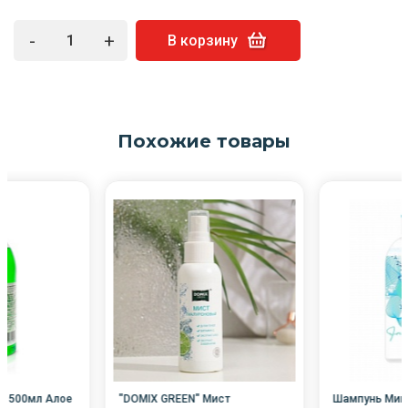
-
+
В корзину
Похожие товары
A 500мл Алое
"DOMIX GREEN" Мист
Шампунь Миц