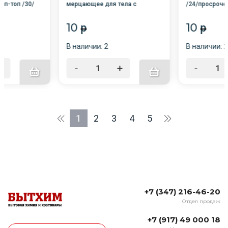
ип-топ /30/
мерцающее для тела с
/24/просроче
эффектом загара Charm Bronze
100мл /Family Cosmetics/FHM-
10
10
p
p
400
В наличии: 2
В наличии: 
+
-
+
-
1
2
3
4
5
+7 (347) 216-46-20
Отдел продаж
+7 (917) 49 000 18