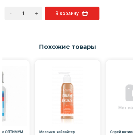
-
+
В корзину
Похожие товары
рук ОПТИМУМ
Молочко-хайлайтер
Спрей антикл