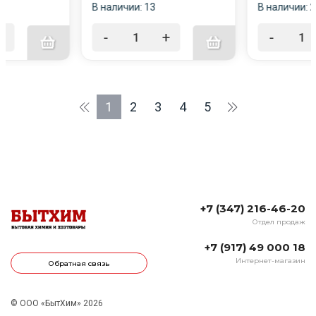
В наличии: 13
В наличии: 
+
-
+
-
1
2
3
4
5
+7 (347) 216-46-20
Отдел продаж
+7 (917) 49 000 18
Интернет-магазин
Обратная связь
© ООО «БытХим» 2026