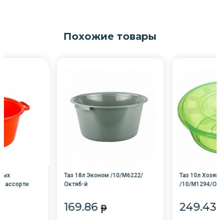
Похожие товары
евых
Таз 18л Эконом /10/М6222/
Таз 10л Хозя
Й ассорти
Октяб-й
/10/М1294/Ок
ст
169.86
249.43
p