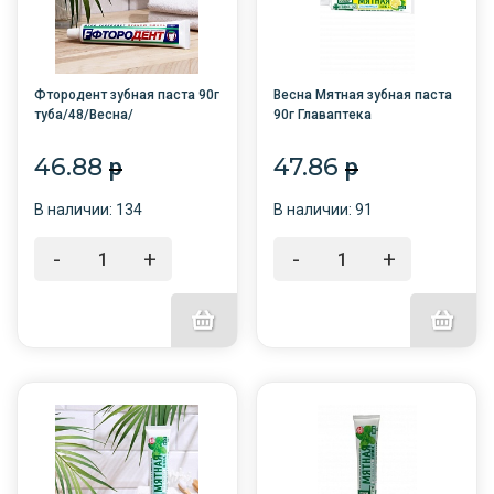
Фтородент зубная паста 90г
Весна Мятная зубная паста
туба/48/Весна/
90г Главаптека
(Лимон+отбеливание) туба
/48/
46.88
47.86
p
p
В наличии: 134
В наличии: 91
-
+
-
+