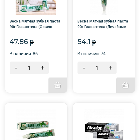
Весна Мятная зубная паста
Весна Мятная зубная паста
90г Главаптека (Освеж.
90г Главаптека (Лечебные
мята) туба /48/
травы) /48/
47.86
54.1
p
p
В наличии: 86
В наличии: 74
-
+
-
+