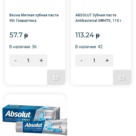
Весна Мятная зубная паста
ABSOLUT Зубная паста
90г Главаптека
Antibacterial 4WHITE, 110 г
(Освежающая мята)
/48/8074
футляр/48 /
57.7
113.24
p
p
В наличии: 36
В наличии: 42
-
+
-
+