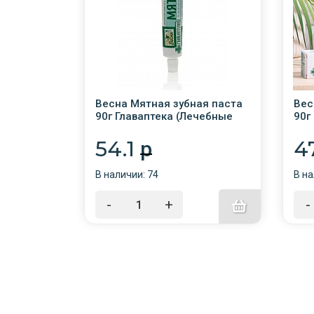
бная
Весна Мятная зубная паста
Вес
льций) /
90г Главаптека (Лечебные
90г
травы) /48/
туб
54.1
4
p
В наличии: 74
В на
-
+
-