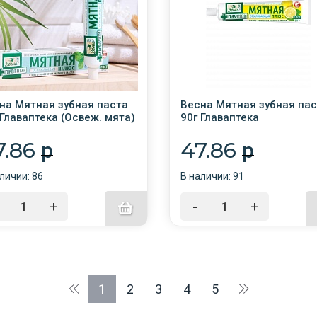
на Мятная зубная паста
Весна Мятная зубная па
 Главаптека (Освеж. мята)
90г Главаптека
а /48/
(Лимон+отбеливание) ту
/48/
7.86
47.86
p
p
личии: 86
В наличии: 91
+
-
+
1
2
3
4
5