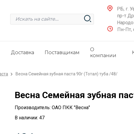
РБ, г. У
пр-т Д
Народов
Пн-Пт, 
О
и
Доставка
Поставщикам
компании
аста
Весна Семейная зубная паста 90г (Тотал) туба /48/
Весна Семейная зубная паст
Производитель: ОАО ПКК "Весна"
В наличии: 47