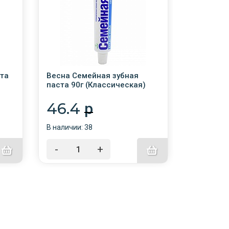
ста
Весна Семейная зубная
Весна Во
паста 90г (Классическая)
зубная па
ба
туба/48/
туба /48/
46.4
45.4
p
В наличии: 38
В наличии:
-
+
-