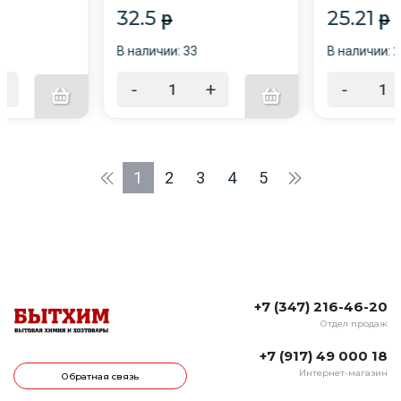
32.5
25.21
p
p
В наличии: 33
В наличии: 
+
-
+
-
1
2
3
4
5
+7 (347) 216-46-20
Отдел продаж
+7 (917) 49 000 18
Интернет-магазин
Обратная связь