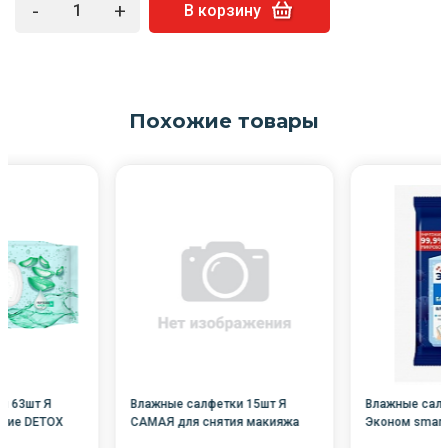
-
+
В корзину
Похожие товары
и 63шт Я
Влажные салфетки 15шт Я
Влажные салф
щие DETOX
САМАЯ для снятия макияжа
Эконом smart
й /12/
/24/
Антибактериа