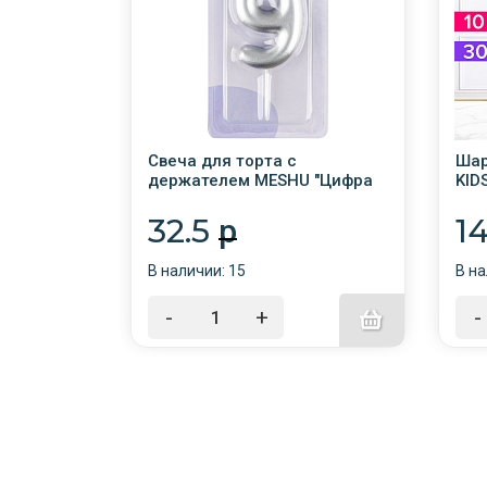
ЗОЛОТАЯ
Свеча для торта с
Шар
10шт, 10"
держателем MESHU "Цифра
KID
в, пакет
9*", 6см, серебряная,
рис
блистер /12/
асс
32.5
1
p
В наличии: 15
В на
-
+
-