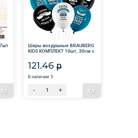
7шт
Шары воздушные BRAUBERG
Свеча для
KIDS КОМПЛЕКТ 10шт, 30см с
держател
ов
рисунком "Для папы",
2", 6см, 
ассорти /4/
/12/
121.46
32.5
p
В наличии: 5
В наличии:
-
+
-