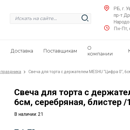
РБ, г. У
пр-т Д
Народов
Пн-Пт, 
О
и
Доставка
Поставщикам
компании
 праздника
Свеча для торта с держателем MESHU "Цифра 0", 6см
Свеча для торта с держате
6см, серебряная, блистер /
В наличии: 21