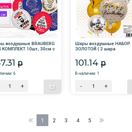
ы воздушные BRAUBERG
Шары воздушные НАБОР 
S КОМПЛЕКТ 10шт, 30см с
ЗОЛОТОЙ ( 2 шара
унком "Для него",
фольгированные + 5 шар
орти /4/
латекс) NA2587
47.31
101.14
p
p
личии: 6
В наличии: 1
+
-
+
1
2
3
4
5