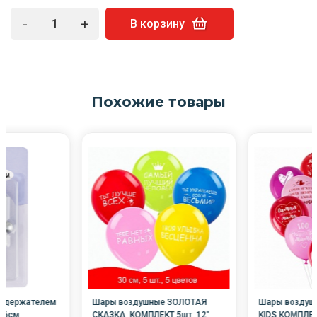
-
+
В корзину
Похожие товары
 с держателем
Шары воздушные ЗОЛОТАЯ
Шары воздуш
 6см,
СКАЗКА, КОМПЛЕКТ 5шт, 12"
KIDS КОМПЛЕК