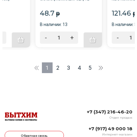
тер /12/
(30см), Ассорти 5 цв, рис.
рисунком "Дл
"Комплименты", пакет
/4/
48.7
121.46
p
p
В наличии: 13
В наличии: 5
+
-
+
-
1
2
3
4
5
+7 (347) 216-46-20
Отдел продаж
+7 (917) 49 000 18
Интернет-магазин
Обратная связь