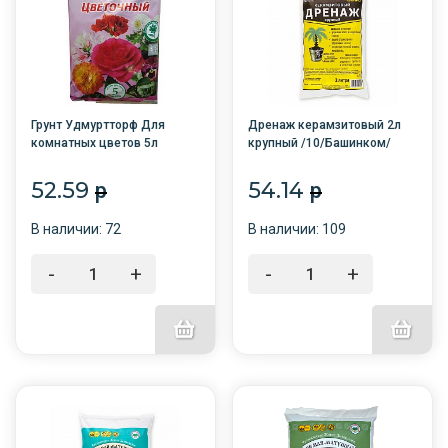
Грунт Удмуртторф Для
Дренаж керамзитовый 2л
комнатных цветов 5л
крупный /10/Башинком/
торфяной /7/
52.59
54.14
p
p
В наличии: 72
В наличии: 109
-
+
-
+