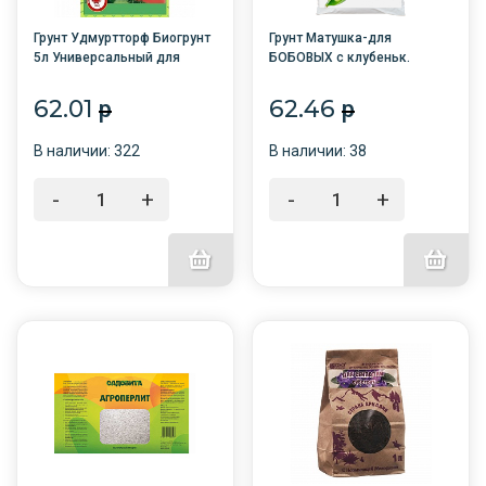
Грунт Удмуртторф Биогрунт
Грунт Матушка-для
5л Универсальный для
БОБОВЫХ с клубеньк.
рассады /7/
бактериями 3л (для
гороха,фасоли,бобов,нута,сои)
62.01
62.46
p
p
/4/Башинком
В наличии: 322
В наличии: 38
-
+
-
+