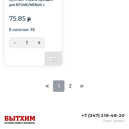
для БРОМЕЛИЕВЫХ с
микирозой 1л /10/
Башинком
75.85
p
В наличии: 48
-
+
1
2
+7 (347) 216-46-20
Отдел продаж