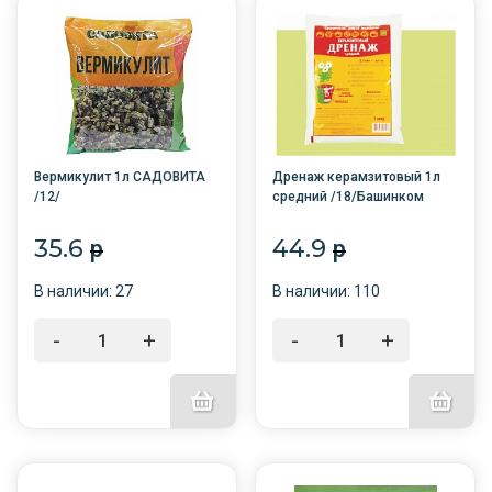
Вермикулит 1л САДОВИТА
Дренаж керамзитовый 1л
/12/
средний /18/Башинком
35.6
44.9
p
p
В наличии: 27
В наличии: 110
-
+
-
+