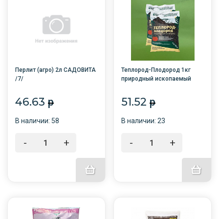
Перлит (агро) 2л САДОВИТА
Теплород-Плодород 1кг
/7/
природный ископаемый
гумус /15/БНК/
46.63
51.52
p
p
В наличии: 58
В наличии: 23
-
+
-
+