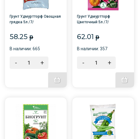
Грунт Удмуртторф Овощная
Грунт Удмуртторф
грядка 5л /7/
Цветочный 5л /7/
58.25
62.01
p
p
В наличии: 665
В наличии: 357
-
+
-
+