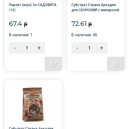
Перлит (агро) 3л САДОВИТА
Субстрат Страна Аркадия
/15/
для СЕНПОЛИЙ с микирозой
1л /10/БНК/
67.4
72.61
p
p
В наличии: 1
В наличии: 46
-
+
-
+
Субстрат Страна Аркадия