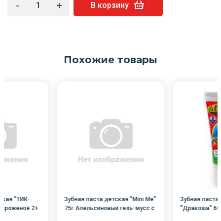
-
+
В корзину
Похожие товары
ская "ТИК-
Зубная паста детская "Mini Me"
Зубная паста
мороженое 2+
75г Апельсиновый гель-мусс с
"Дракоша" 60
3-х лет
гелевая /30/