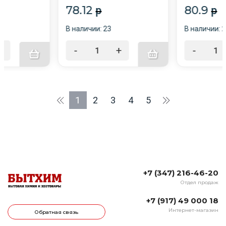
78.12
80.9
p
p
В наличии: 23
В наличии: 
+
-
+
-
1
2
3
4
5
+7 (347) 216-46-20
Отдел продаж
+7 (917) 49 000 18
Интернет-магазин
Обратная связь