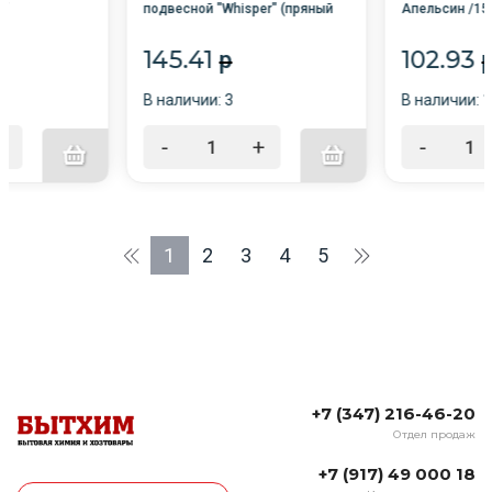
m"
подвесной "Whisper" (пряный
Апельсин /15
цветочный) /GRASS/AC-0193
145.41
102.93
p
В наличии: 3
В наличии: 
+
-
+
-
1
2
3
4
5
+7 (347) 216-46-20
Отдел продаж
+7 (917) 49 000 18