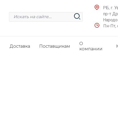
РБ, г. У
пр-т Д
Народов
Пн-Пт, 
О
и
Доставка
Поставщикам
компании