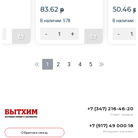
АКЦИЯ
83.62
50.46
p
p
В наличии: 578
В наличии: 
+
-
+
-
1
2
3
4
5
+7 (347) 216-46-20
Отдел продаж
+7 (917) 49 000 18
Интернет-магазин
Обратная связь