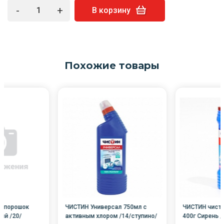
-
+
В корзину
Похожие товары
й порошок
ЧИСТИН Универсал 750мл с
ЧИСТИН чист
ий /20/
активным хлором /14/ступино/
400г Сирень /