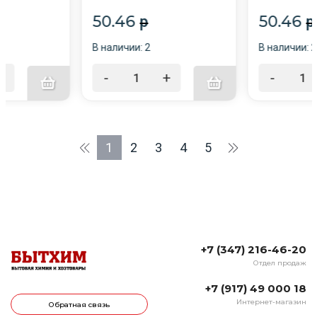
ступино
50.46
50.46
p
p
В наличии: 2
В наличии: 
+
-
+
-
1
2
3
4
5
+7 (347) 216-46-20
Отдел продаж
+7 (917) 49 000 18
Интернет-магазин
Обратная связь