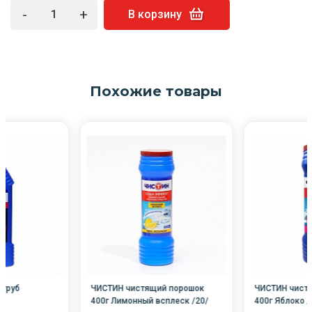
-
+
В корзину
Похожие товары
 труб
ЧИСТИН чистящий порошок
ЧИСТИН чист
о
400г Лимонный всплеск /20/
400г Яблоко /