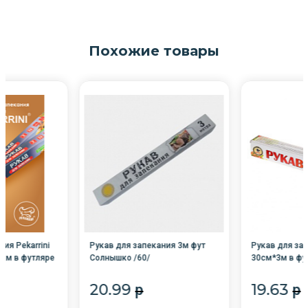
Похожие товары
ия Pekarrini
Рукав для запекания 3м фут
Рукав для зап
км в футляре
Солнышко /60/
30см*3м в фу
20.99
19.63
p
p