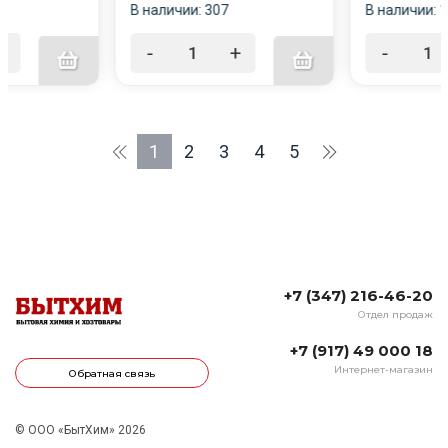
В наличии: 307
В наличии: 
+
-
+
-
1
2
3
4
5
+7 (347) 216-46-20
Отдел продаж
+7 (917) 49 000 18
Интернет-магазин
Обратная связь
© ООО «БытХим» 2026