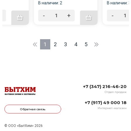
В наличии: 2
В наличии: 
+
-
+
-
1
2
3
4
5
+7 (347) 216-46-20
Отдел продаж
+7 (917) 49 000 18
Интернет-магазин
Обратная связь
© ООО «БытХим» 2026