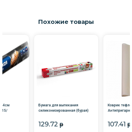
Похожие товары
 44см
Бумага для выпекания
Коврик тефл
/15/
силиконизированная (бурая)
Антипригарн
ЛИСТ15шт 38*42см в карт.кор.
33*40см "MA
Komfi /24/
LINE" 90мкм /
129.72
107.41
p
p