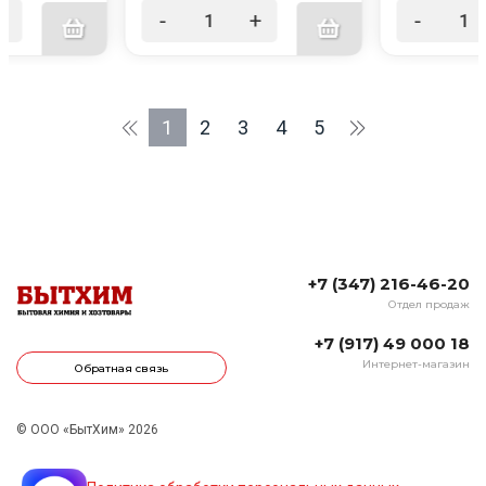
+
-
+
-
1
2
3
4
5
+7 (347) 216-46-20
Отдел продаж
+7 (917) 49 000 18
Интернет-магазин
Обратная связь
© ООО «БытХим» 2026