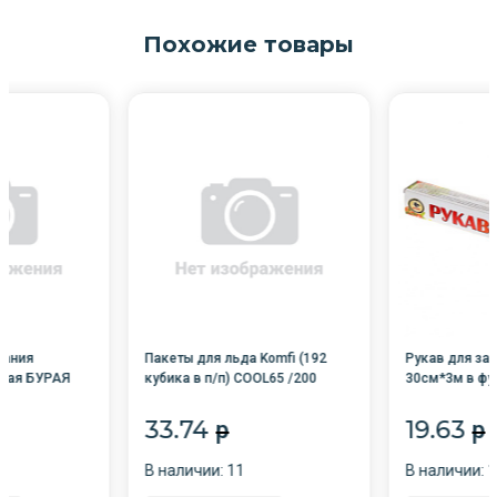
Похожие товары
кания
Пакеты для льда Komfi (192
Рукав для зап
ная БУРАЯ
кубика в п/п) COOL65 /200
30см*3м в фу
р. Komfi /24/
33.74
19.63
p
p
В наличии: 11
В наличии: 