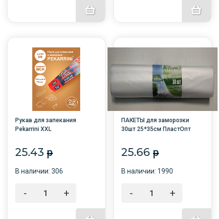
Рукав для запекания
ПАКЕТЫ для заморозки
Pekarrini ХХL
30шт 25*35см ПластОпт
38см*3м*12мкм в футляре
/100/
/48/
25.43
25.66
p
p
В наличии: 306
В наличии: 1990
-
+
-
+