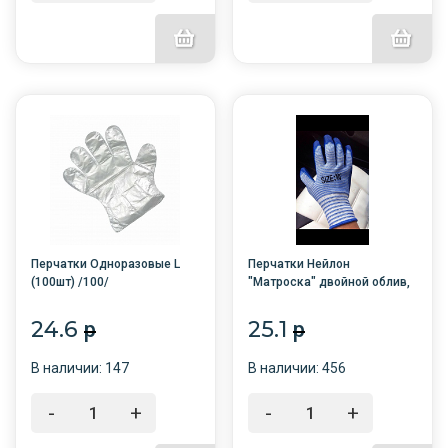
Перчатки Одноразовые L
Перчатки Нейлон
(100шт) /100/
"Матроска" двойной облив,
сине-бел. полоска /12/960
24.6
25.1
p
p
В наличии: 147
В наличии: 456
-
+
-
+