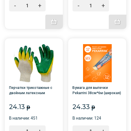
-
+
-
+
Перчатки трикотажные с
Бумага для выпечки
двойным латексным
Pekarrini 38см*6м (широкая)
обливом /10/300/зелёные
/60/
24.13
24.33
p
p
В наличии: 451
В наличии: 124