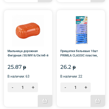
Мыльница дорожная
Прищепки бельевые 10шт
Фигурная /30/М916/Октяб-й
PRIMILA CLASSIC пластик,
ассорти, 7,3см /40/
25.87
26.2
p
p
В наличии: 63
В наличии: 22
-
+
-
+