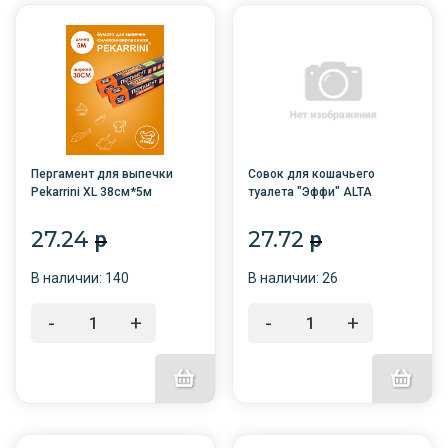
Пергамент для выпечки
Совок для кошачьего
Pekarrini XL 38см*5м
туалета "Эффи" ALTA
(широкий) /48/
(терракотовый) М9054 /26/
Альтернатива
27.24
27.72
p
p
В наличии: 140
В наличии: 26
-
+
-
+