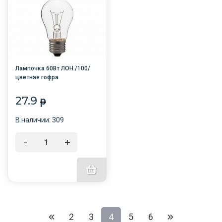
Лампочка 60Вт ЛОН /100/
цветная гофра
27.9
p
В наличии: 309
-
+
2
3
4
5
6