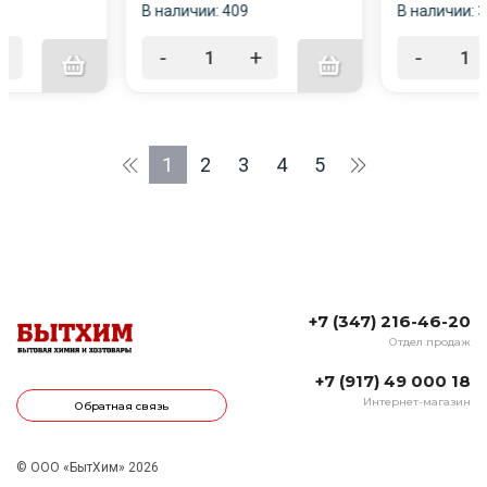
В наличии: 409
В наличии: 
+
-
+
-
1
2
3
4
5
+7 (347) 216-46-20
Отдел продаж
+7 (917) 49 000 18
Интернет-магазин
Обратная связь
© ООО «БытХим» 2026