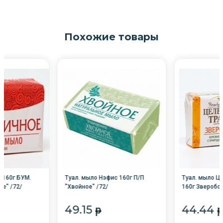
Похожие товары
 160г БУМ.
Туал. мыло Нэфис 160г П/П
Туал. мыло Ц
ое" /72/
"Хвойное" /72/
160г Зверобой
49.15
44.44
p
p