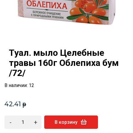
Туал. мыло Целебные
травы 160г Облепиха бум
/72/
В наличии: 12
42.41
p
-
+
В корзину