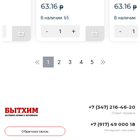
63.16
63.16
p
p
В наличии: 65
В наличии: 
+
-
+
-
1
2
3
4
5
+7 (347) 216-46-20
Отдел продаж
+7 (917) 49 000 18
Интернет-магазин
Обратная связь