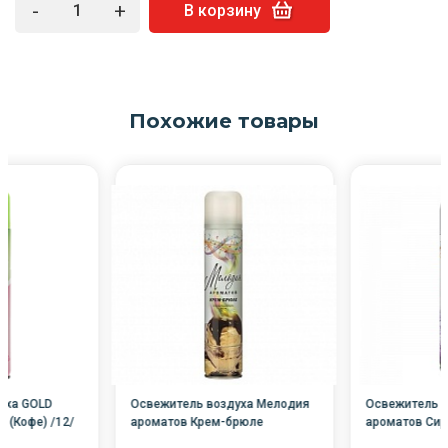
-
+
В корзину
Похожие товары
уха GOLD
Освежитель воздуха Мелодия
Освежитель в
 (Кофе) /12/
ароматов Крем-брюле
ароматов Сир
285мл/12/