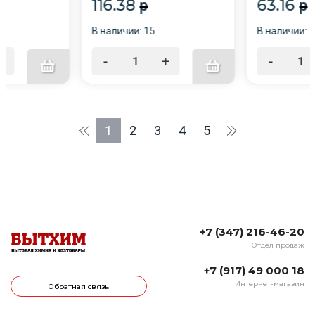
116.38
63.16
p
p
В наличии: 15
В наличии: 7
+
-
+
-
1
2
3
4
5
+7 (347) 216-46-20
Отдел продаж
+7 (917) 49 000 18
Интернет-магазин
Обратная связь