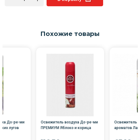
Похожие товары
уха До-ре-ми
Освежитель воздуха До-ре-ми
Освежитель в
ских лугов
ПРЕМИУМ Яблоко и корица
ароматов Лан
р
330мл /12/Сибиар