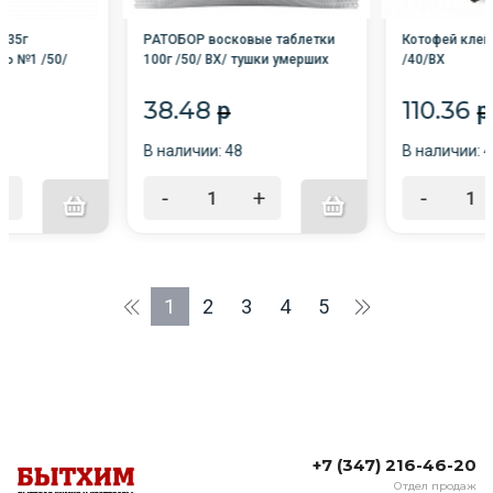
 135г
РАТОБОР восковые таблетки
Котофей клей
Ь №1 /50/
100г /50/ ВХ/ тушки умерших
/40/ВХ
грызунов мумифицируются!
38.48
110.36
p
p
В наличии: 48
В наличии: 
+
-
+
-
1
2
3
4
5
+7 (347) 216-46-20
Отдел продаж