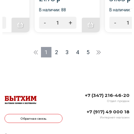
Картофеля и 
фитофтороза,
В наличии: 88
В наличии: 1
ложной мучни
от пероноспо
+
-
+
-
от мильдью
1
2
3
4
5
+7 (347) 216-46-20
Отдел продаж
+7 (917) 49 000 18
Интернет-магазин
Обратная связь