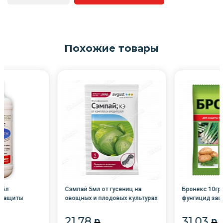
Похожие товары
,5л
Сэмпай 5мл от гусениц на
Бронекс 10гр 
 защиты
овощных и плодовых культурах
фунгицид защ
зней и
AVGUST /200/
лечебного де
ость) /14/
защиты расте
21.78
31.03
p
p