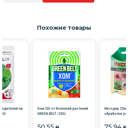
Похожие товары
вредителей на
Хом 20г от болезней растений
Иксодер 25мл
200/
GREEN BELT /250/
обработки уч
насекомых /3
50.55
75.94
p
p