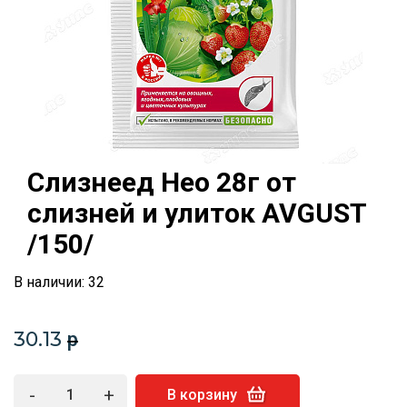
Слизнеед Нео 28г от
слизней и улиток AVGUST
/150/
В наличии: 32
30.13
p
-
+
В корзину