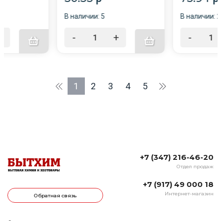
В наличии: 5
В наличии: 
+
-
+
-
1
2
3
4
5
+7 (347) 216-46-20
Отдел продаж
+7 (917) 49 000 18
Интернет-магазин
Обратная связь