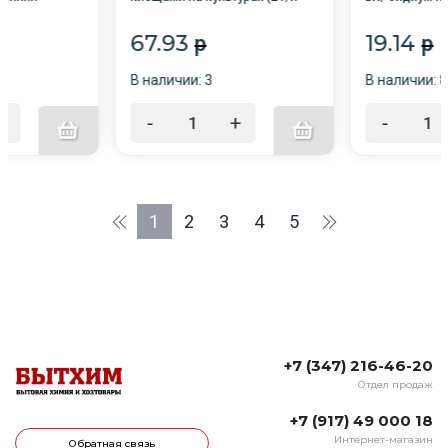
т зимующих
аверсектина С, КЭ) /80/AVGUST
мучнистая рос
черной сморо
67.93
19.14
p
p
на розах — му
ржавчина
В наличии: 3
В наличии: 
+
-
+
-
1
2
3
4
5
+7 (347) 216-46-20
Отдел продаж
+7 (917) 49 000 18
Интернет-магазин
Обратная связь