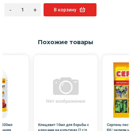
-
+
В корзину
Похожие товары
с 500мл
Клещевит 10мл для борьбы с
Серпень пест
сенняя
клещами на культурах (2 г/л
ВХ/ оидиум на