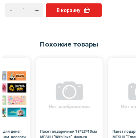
-
+
В корзину
Похожие товары
т для денег
Пакет подарочный 18*23*10см
Пакет подаро
2 мм, ассорти
MESHU "With love", фольга,
MESHU "Emeral