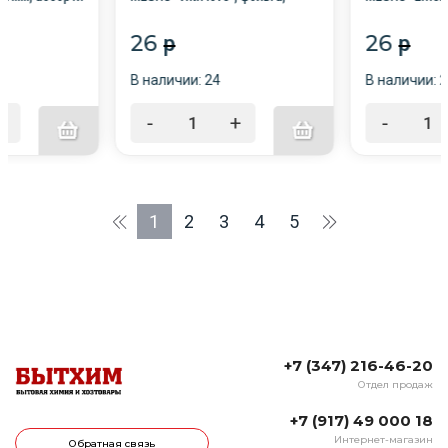
ЛОТАЯ СКАЗКА
матовая ламинация /12/
глянцевая ла
26
26
p
p
В наличии: 24
В наличии: 
+
-
+
-
1
2
3
4
5
+7 (347) 216-46-20
Отдел продаж
+7 (917) 49 000 18
Интернет-магазин
Обратная связь