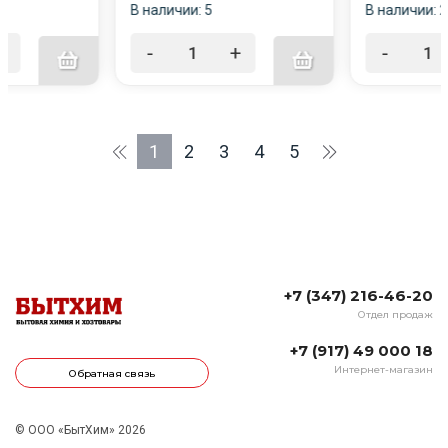
В наличии: 5
В наличии: 2
+
-
+
-
1
2
3
4
5
+7 (347) 216-46-20
Отдел продаж
+7 (917) 49 000 18
Интернет-магазин
Обратная связь
© ООО «БытХим» 2026