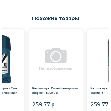
Похожие товары
дорант Стик
Rexona муж. Спрей Невидимый
Rexona муж. 
на черной и
эффект 150мл /6/
150мл /6/
259.77
259.77
p