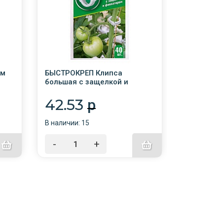
ем
БЫСТРОКРЕП Клипса
Распылите
большая с защелкой и
лепестко
фиксатором 40шт /25/
42.53
73.4
p
В наличии: 15
В наличии:
-
+
-