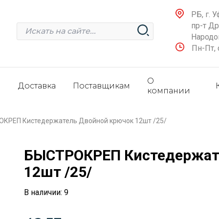
РБ, г. У
пр-т Д
Народов
Пн-Пт, 
О
и
Доставка
Поставщикам
компании
КРЕП Кистедержатель Двойной крючок 12шт /25/
БЫСТРОКРЕП Кистедержат
12шт /25/
В наличии: 9