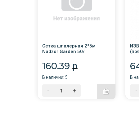
ональный
Сетка шпалерная 2*5м
ИЗВ
раповым
Nadzor Garden 50/
(по
аповой
к п
т без
160.39
6
p
ерезать
и
В наличии: 5
В на
-
+
-