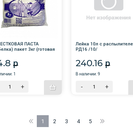
ЕСТКОВАЯ ПАСТА
Лейка 10л с распылител
белка) пакет 3кг (готовая
РД16 /10/
рименению) /5/
4.8
240.16
p
p
личии: 1
В наличии: 9
+
-
+
1
2
3
4
5