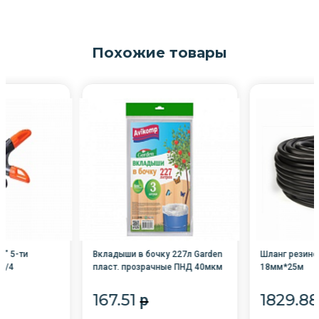
Похожие товары
" 5-ти
Вкладыши в бочку 227л Garden
Шланг резино
3/4
пласт. прозрачные ПНД 40мкм
18мм*25м
(3шт) 5347 /10/Avikomp
167.51
1829.8
p