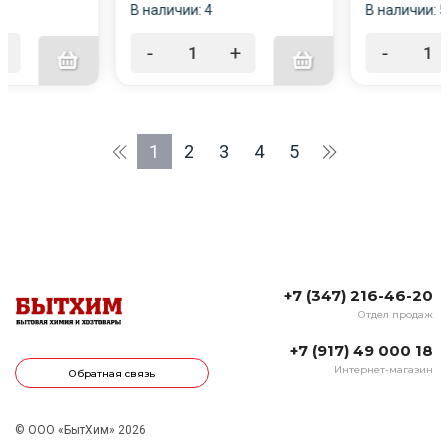
В наличии: 4
В наличии: 5
+
-
+
-
1
2
3
4
5
+7 (347) 216-46-20
Отдел продаж
+7 (917) 49 000 18
Интернет-магазин
Обратная связь
© ООО «БытХим» 2026