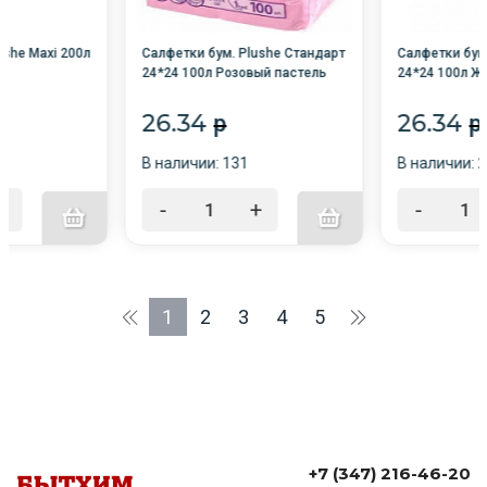
ushe Maxi 200л
Салфетки бум. Plushe Стандарт
Салфетки бум
24*24 100л Розовый пастель
24*24 100л Ж
/20/
/20/
26.34
26.34
p
p
В наличии: 131
В наличии: 
+
-
+
-
1
2
3
4
5
+7 (347) 216-46-20