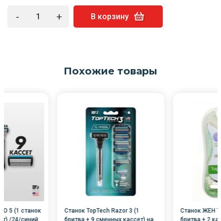
-
+
В корзину
Похожие товары
RO 5 (1 станок
Станок TopTech Razor 3 (1
Станок ЖЕН To
ет) /24/синий
бритва + 9 сменных кассет) на
бритва + 2 ка