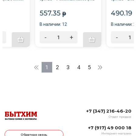
блистере, (годовой набор) /10/
совместим с V
зеленый
557.35
490.19
p
В наличии: 12
В наличии: 
+
-
+
-
1
2
3
4
5
+7 (347) 216-46-20
Отдел продаж
+7 (917) 49 000 18
Интернет-магазин
Обратная связь