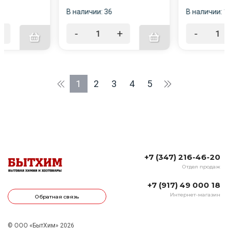
В наличии: 36
В наличии: 1
+
-
+
-
1
2
3
4
5
+7 (347) 216-46-20
Отдел продаж
+7 (917) 49 000 18
Интернет-магазин
Обратная связь
© ООО «БытХим» 2026