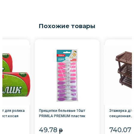
Похожие товары
шт для ролика
Прищепки бельевые 10шт
Этажерка д/о
лист.косая
PRIMILA PREMIUM пластик
секционная /
прорезиненный, ассорти, 8,2 см
MPG021070/9
/20/
49.78
740.07
p