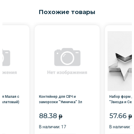
Похожие товары
ая Малая с
Контейнер для СВЧ и
Набор форм д
салатовый)
заморозки "Умничка" 3л
"Звезда и Сер
прямоуг. МИКС /28/ MPU8287
88.38
57.66
p
p
В наличии: 17
В наличии: 