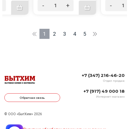
+
-
+
-
1
2
3
4
5
+7 (347) 216-46-20
Отдел продаж
+7 (917) 49 000 18
Интернет-магазин
Обратная связь
© ООО «БытХим» 2026