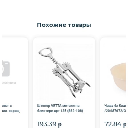
Похожие товары
брызг с
Штопор VETTA металл на
Чаша 4л Клас
талл. окраш,
блистере арт.135 (882-108)
/20/М7672/Ок
193.39
72.84
p
p