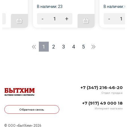
В наличии: 23
В наличии: 6
+
-
+
-
1
2
3
4
5
+7 (347) 216-46-20
Отдел продаж
+7 (917) 49 000 18
Интернет-магазин
Обратная связь
© ООО «БытХим» 2026