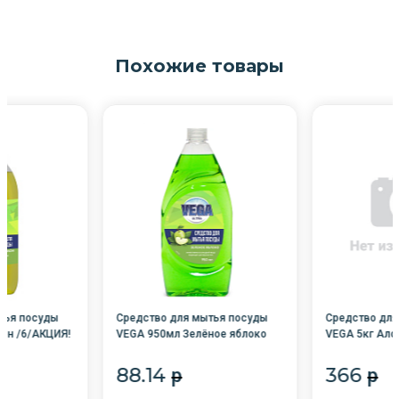
Похожие товары
тья посуды
Средство для мытья посуды
Средство для
он /6/АКЦИЯ!
VEGA 950мл Зелёное яблоко
VEGA 5кг Алое
/6/
88.14
366
p
p