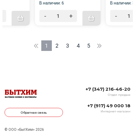
В наличии: 6
В наличии: 3
+
-
+
-
1
2
3
4
5
+7 (347) 216-46-20
Отдел продаж
+7 (917) 49 000 18
Интернет-магазин
Обратная связь
© ООО «БытХим» 2026