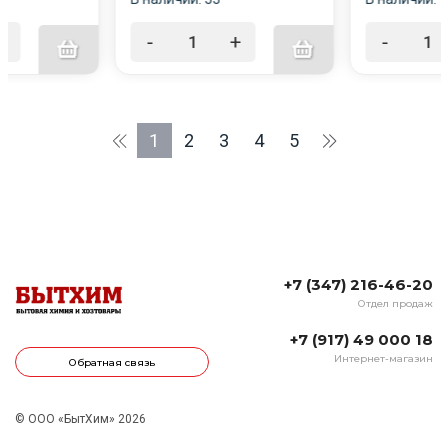
+
-
+
-
1
2
3
4
5
+7 (347) 216-46-20
Отдел продаж
+7 (917) 49 000 18
Интернет-магазин
Обратная связь
© ООО «БытХим» 2026