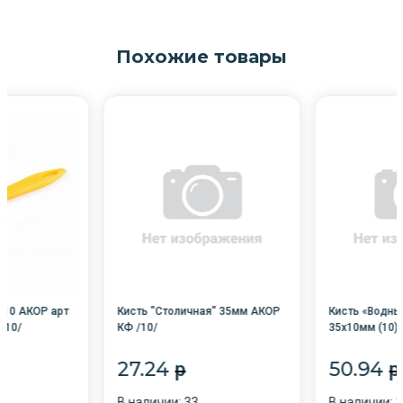
Похожие товары
*10 АКОР арт
Кисть "Столичная" 35мм АКОР
Кисть «Водны
/10/
КФ /10/
35х10мм (10) 
27.24
50.94
p
p
В наличии: 33
В наличии: 